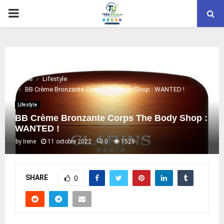
PRIMARY
MENU
Home
Lifestyle
BB Crème Bronzante Corps The Body Shop : WANTED !
Lifestyle
BB Crème Bronzante Corps The Body Shop :
WANTED !
by
Irene
11 octobre 2022
0
1526
SHARE
0