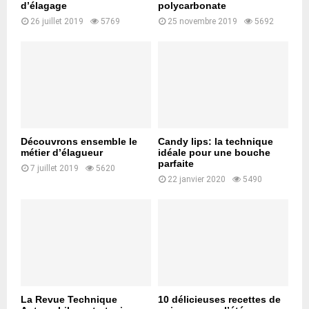
d’élagage
polycarbonate
26 juillet 2019
5769
25 novembre 2019
5692
Découvrons ensemble le
Candy lips: la technique
métier d’élagueur
idéale pour une bouche
parfaite
7 juillet 2019
5620
22 janvier 2020
5490
La Revue Technique
10 délicieuses recettes de