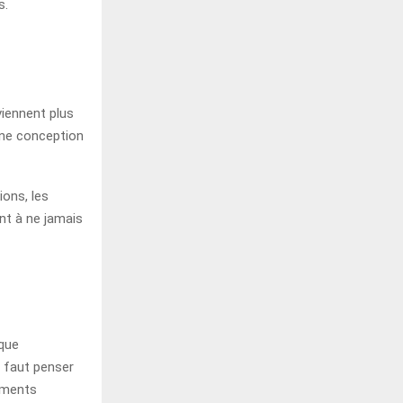
s.
viennent plus
une conception
ons, les
int à ne jamais
ique
l faut penser
ements