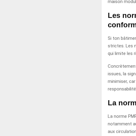
maison modula
Les nor
conform
Si ton bâtimen
strictes. Les
qui limite les 
Concrètement,
issues, la sig
minimiser, car
responsabilité
La norme
La norme PMR v
notamment aux
aux circulati