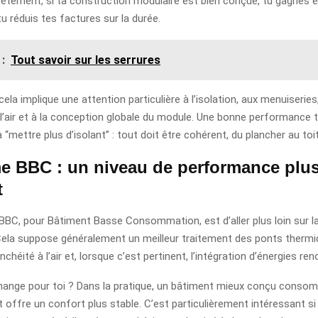
rètement, si ta construction modulaire est bien conçue, tu gagnes 
u réduis tes factures sur la durée.
 :
Tout savoir sur les serrures
 cela implique une attention particulière à l’isolation, aux menuiseries
à l’air et à la conception globale du module. Une bonne performance
à “mettre plus d’isolant” : tout doit être cohérent, du plancher au toit
e BBC : un niveau de performance plu
t
 BBC, pour Bâtiment Basse Consommation, est d’aller plus loin sur l
Cela suppose généralement un meilleur traitement des ponts thermi
nchéité à l’air et, lorsque c’est pertinent, l’intégration d’énergies ren
hange pour toi ? Dans la pratique, un bâtiment mieux conçu conso
 et offre un confort plus stable. C’est particulièrement intéressant s