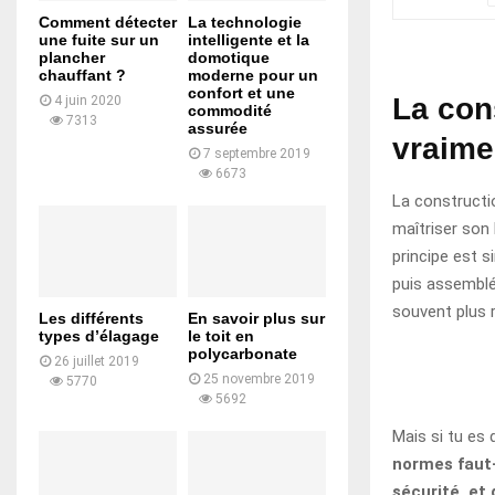
Comment détecter
La technologie
une fuite sur un
intelligente et la
plancher
domotique
chauffant ?
moderne pour un
confort et une
La cons
4 juin 2020
commodité
7313
assurée
vraime
7 septembre 2019
6673
La constructio
maîtriser son
principe est s
puis assemblée
souvent plus r
Les différents
En savoir plus sur
types d’élagage
le toit en
polycarbonate
26 juillet 2019
25 novembre 2019
5770
5692
Mais si tu es
normes faut-
sécurité, et