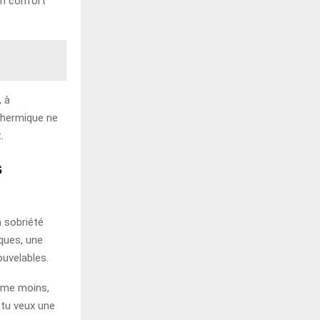
en confort
, à
 thermique ne
.
s
a sobriété
ques, une
ouvelables.
mme moins,
i tu veux une