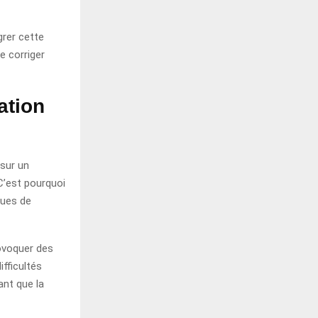
grer cette
e corriger
ation
sur un
 C’est pourquoi
ques de
rovoquer des
ifficultés
ant que la