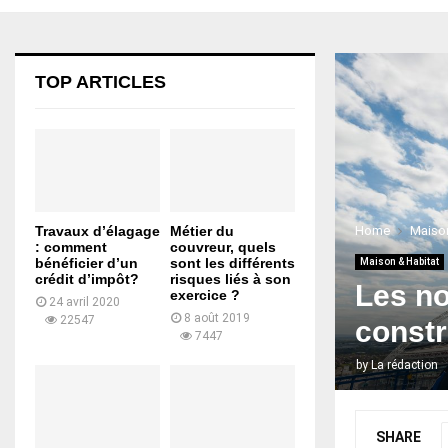
TOP ARTICLES
Home
Maison
Travaux d’élagage
Métier du
: comment
couvreur, quels
bénéficier d’un
sont les différents
Maison & Habitat
crédit d’impôt?
risques liés à son
Les no
exercice ?
24 avril 2020
8 août 2019
22547
constr
7447
by
La rédaction
SHARE