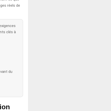
tages réels de
exigences
nts clés à
evant du
ion