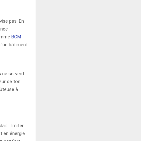
ise pas. En
ance
 comme
BCM
qu’un bâtiment
ls ne servent
eur de ton
oûteuse à
ir : limiter
et en énergie