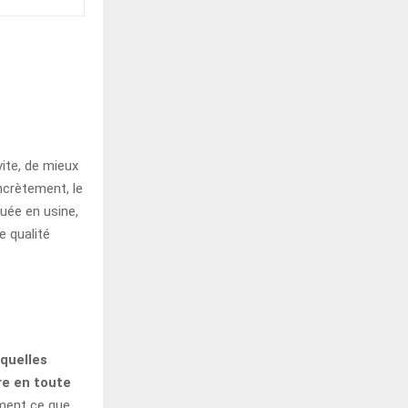
vite, de mieux
ncrètement, le
quée en usine,
e qualité
quelles
re en toute
ment ce que