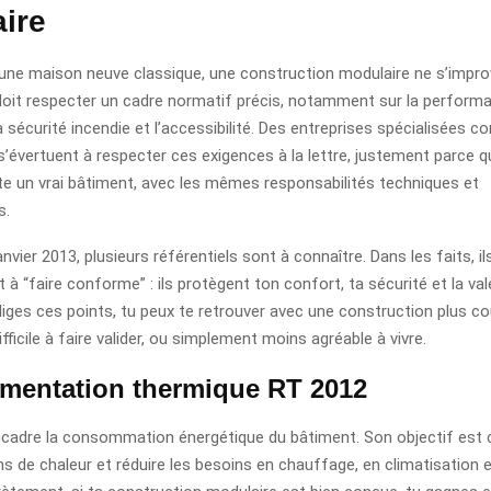
ire
e maison neuve classique, une construction modulaire ne s’improv
e doit respecter un cadre normatif précis, notamment sur la perform
a sécurité incendie et l’accessibilité. Des entreprises spécialisées
’évertuent à respecter ces exigences à la lettre, justement parce 
te un vrai bâtiment, avec les mêmes responsabilités techniques et
s.
anvier 2013, plusieurs référentiels sont à connaître. Dans les faits, i
à “faire conforme” : ils protègent ton confort, ta sécurité et la val
gliges ces points, tu peux te retrouver avec une construction plus c
ifficile à faire valider, ou simplement moins agréable à vivre.
ementation thermique RT 2012
cadre la consommation énergétique du bâtiment. Son objectif est cla
ns de chaleur et réduire les besoins en chauffage, en climatisation 