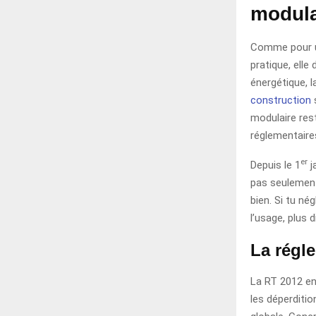
modula
Comme pour un
pratique, ell
énergétique, l
construction
s
modulaire res
réglementaire
er
Depuis le 1
j
pas seulement 
bien. Si tu né
l’usage, plus d
La régl
La RT 2012 en
les déperditio