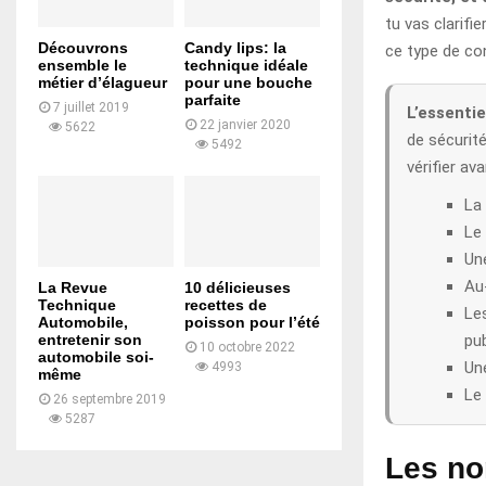
tu vas clarifie
Découvrons
Candy lips: la
ce type de co
ensemble le
technique idéale
métier d’élagueur
pour une bouche
parfaite
7 juillet 2019
L’essentiel
22 janvier 2020
5622
de sécurit
5492
vérifier av
La 
Le 
Un
Au
La Revue
10 délicieuses
Technique
recettes de
Le
Automobile,
poisson pour l’été
pub
entretenir son
10 octobre 2022
automobile soi-
Un
4993
même
Le 
26 septembre 2019
5287
Les no