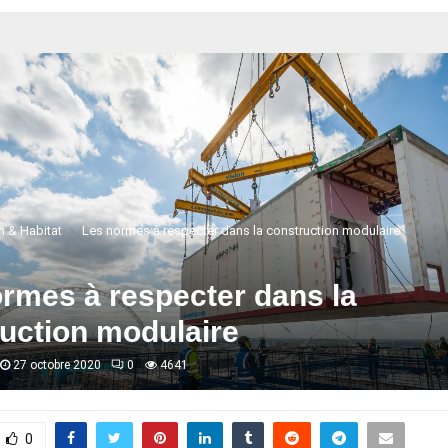
 & Habitat
Les normes à respecter dans la construction modulaire
rmes à respecter dans la
uction modulaire
27 octobre 2020
0
4641
0