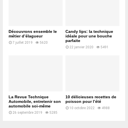
Découvrons ensemble le
Candy lips: la technique
métier d’élagueur
idéale pour une bouche
parfaite
7 juillet 2019
5620
22 janvier 2020
5491
La Revue Technique
10 délicieuses recettes de
Automobile, entretenir son
poisson pour l’été
automobile soi-même
10 octobre 2022
4988
26 septembre 2019
5285