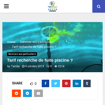
PRIMARY
MENU
Home
Services aux particuliers
Tarif recherche de fuite piscine ?
Services aux particuliers
Tarif recherche de fuite piscine ?
by
Tamby
9 octobre 2019
0
2518
SHARE
0