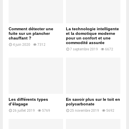
Comment détecter une
La technologie intelligente
fuite sur un plancher
et la domotique moderne
chauffant ?
pour un confort et une
commodité assurée
4 juin 2020
7312
7 septembre 2019
6672
Les différents types
En savoir plus sur le toit en
d’élagage
polycarbonate
26 juillet 2019
5769
25 novembre 2019
5692