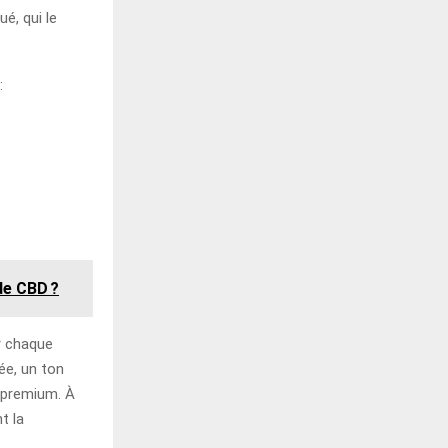
é, qui le
:
ide CBD ?
er chaque
ée, un ton
 premium. À
t la