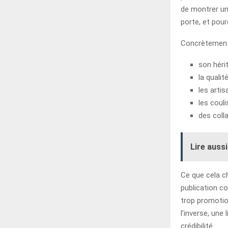
de montrer un 
porte, et pourq
Concrètement,
son héri
la qualit
les artis
les coul
des coll
Lire aussi
Ce que cela ch
publication c
trop promotio
l’inverse, une
crédibilité.