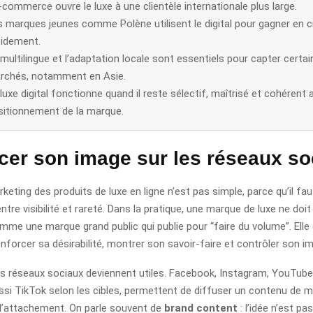
-commerce ouvre le luxe à une clientèle internationale plus large.
 marques jeunes comme Polène utilisent le digital pour gagner en cr
pidement.
multilingue et l’adaptation locale sont essentiels pour capter certai
rchés, notamment en Asie.
luxe digital fonctionne quand il reste sélectif, maîtrisé et cohérent 
sitionnement de la marque.
cer son image sur les réseaux so
arketing des produits de luxe en ligne n’est pas simple, parce qu’il fau
entre visibilité et rareté. Dans la pratique, une marque de luxe ne doi
me une marque grand public qui publie pour “faire du volume”. Elle 
enforcer sa désirabilité, montrer son savoir-faire et contrôler son i
les réseaux sociaux deviennent utiles. Facebook, Instagram, YouTube
ussi TikTok selon les cibles, permettent de diffuser un contenu de 
 l’attachement. On parle souvent de
brand content
: l’idée n’est p