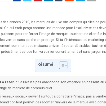
ut des années 2010, les marques de luxe ont compris qu’elles ne pou
ital. Ce qui était perçu comme une menace pour l’exclusivité est dev
er puissant pour renforcer l’image de marque, toucher une clientèle i
les ventes sans perdre en prestige. Si tu t’intéresses au marketing d
ment comment ces maisons arrivent à rester désirables tout en ét
st précisément ce que l’on va voir ici, concrètement et sans jargon inu
Résumé
 a retenir :
le luxe n’a pas abandonné son exigence en passant au dig
angé de manière de communiquer.
 réseaux sociaux servent surtout à construire l’image, pas à vendre 
 brand content permet de raconter l’univers de la marque avec cohé