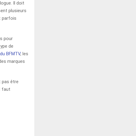
ogue. Il doit
sent plusieurs
 parfois
es pour
type de
e du BFMTV
, les
ndes marques
t pas être
l faut