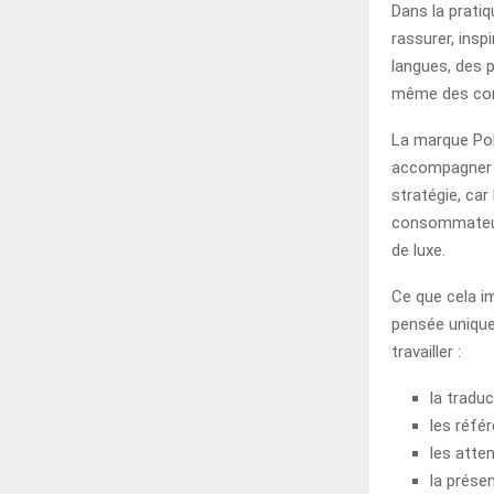
Dans la pratiq
rassurer, insp
langues, des 
même des cont
La marque Pol
accompagner u
stratégie, car
consommateurs
de luxe.
Ce que cela im
pensée uniquem
travailler :
la tradu
les référ
les atten
la prése