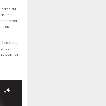
 celles qui
 un bon
 sans donner
le cuir,
 être vues,
uentes :
 au point de