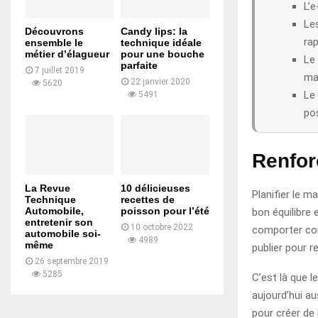
L’e
Les
Découvrons
Candy lips: la
ra
ensemble le
technique idéale
métier d’élagueur
pour une bouche
Le 
parfaite
7 juillet 2019
ma
22 janvier 2020
5620
Le 
5491
po
Renfor
La Revue
10 délicieuses
Planifier le m
Technique
recettes de
Automobile,
poisson pour l’été
bon équilibre 
entretenir son
10 octobre 2022
comporter com
automobile soi-
4989
même
publier pour r
26 septembre 2019
5285
C’est là que 
aujourd’hui a
pour créer de