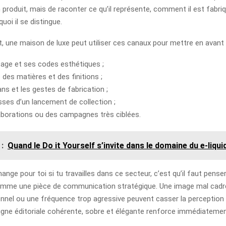
produit, mais de raconter ce qu’il représente, comment il est fabriqu
uoi il se distingue.
 une maison de luxe peut utiliser ces canaux pour mettre en avant 
tage et ses codes esthétiques ;
é des matières et des finitions ;
ans et les gestes de fabrication ;
isses d’un lancement de collection ;
aborations ou des campagnes très ciblées.
 :
Quand le Do it Yourself s’invite dans le domaine du e-liqu
ange pour toi si tu travailles dans ce secteur, c’est qu’il faut pens
omme une pièce de communication stratégique. Une image mal cadr
nnel ou une fréquence trop agressive peuvent casser la perception
 ligne éditoriale cohérente, sobre et élégante renforce immédiatemen