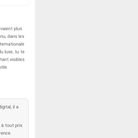
vaient plus
enu, dans les
nternationale
u luxe, tu te
ant visibles
tile.
ital, il a
à tout prix.
rence.