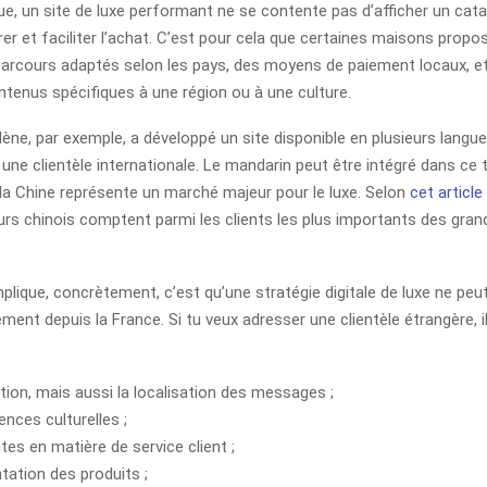
ue, un site de luxe performant ne se contente pas d’afficher un catal
irer et faciliter l’achat. C’est pour cela que certaines maisons propo
parcours adaptés selon les pays, des moyens de paiement locaux, et
enus spécifiques à une région ou à une culture.
ène, par exemple, a développé un site disponible en plusieurs langu
ne clientèle internationale. Le mandarin peut être intégré dans ce 
 la Chine représente un marché majeur pour le luxe. Selon
cet articl
 chinois comptent parmi les clients les plus importants des gra
plique, concrètement, c’est qu’une stratégie digitale de luxe ne peu
ent depuis la France. Si tu veux adresser une clientèle étrangère, i
ction, mais aussi la localisation des messages ;
ences culturelles ;
tes en matière de service client ;
ntation des produits ;