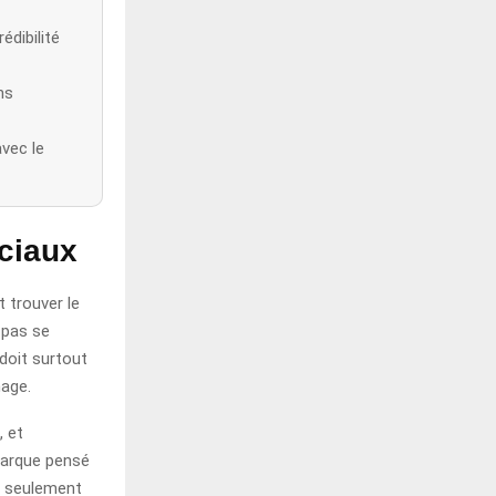
édibilité
ns
avec le
ciaux
t trouver le
t pas se
doit surtout
mage.
, et
marque pensé
as seulement