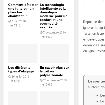
Comment détecter
La technologie
une fuite sur un
intelligente et la
plancher
domotique
chauffant ?
moderne pour un
confort et une
Depuis le déb
4 juin 2020
commodité
7312
assurée
ignorer le dig
7 septembre 2019
faits, un levi
6672
et développer 
demandes sûre
en ligne : c’e
Les différents
En savoir plus sur
types d’élagage
le toit en
polycarbonate
26 juillet 2019
25 novembre 2019
L’essentiel
5769
5692
surtout ch
Les
Le