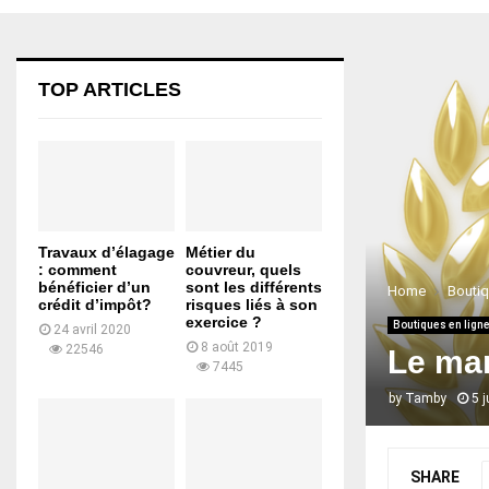
TOP ARTICLES
Travaux d’élagage
Métier du
: comment
couvreur, quels
bénéficier d’un
sont les différents
Home
Boutiq
crédit d’impôt?
risques liés à son
exercice ?
Boutiques en lign
24 avril 2020
8 août 2019
22546
Le mar
7445
by
Tamby
5 
SHARE