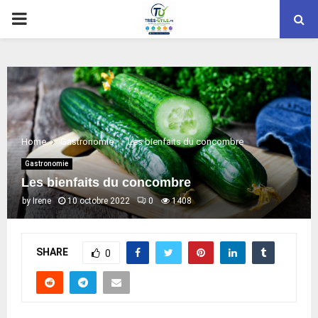
PRIMARY
MENU
Home
Gastronomie
Les bienfaits du concombre
Gastronomie
Les bienfaits du concombre
by
Irene
10 octobre 2022
0
1408
SHARE
0