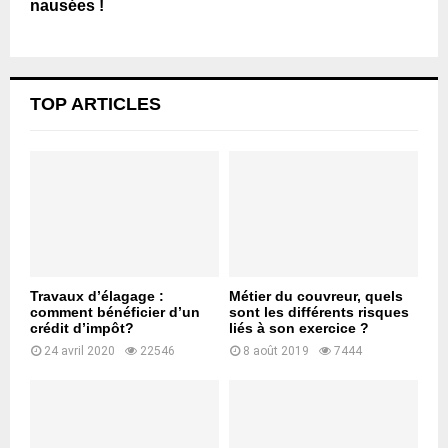
nausées !
TOP ARTICLES
Travaux d’élagage :
Métier du couvreur, quels
comment bénéficier d’un
sont les différents risques
crédit d’impôt?
liés à son exercice ?
24 avril 2020
22546
8 août 2019
7444