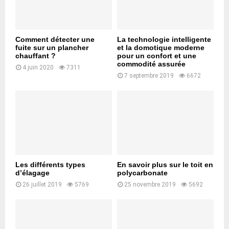
Comment détecter une
La technologie intelligente
fuite sur un plancher
et la domotique moderne
chauffant ?
pour un confort et une
commodité assurée
4 juin 2020
7311
7 septembre 2019
6672
Les différents types
En savoir plus sur le toit en
d’élagage
polycarbonate
26 juillet 2019
5769
25 novembre 2019
5692