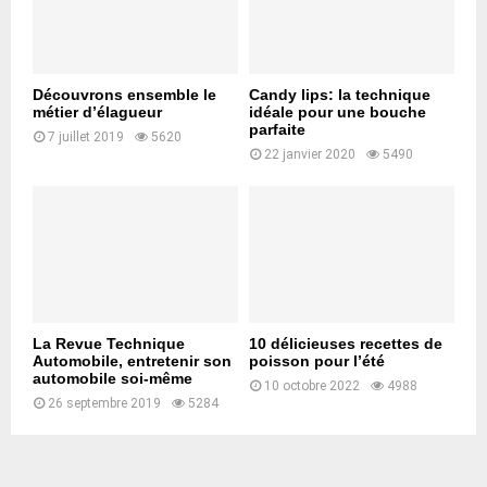
Découvrons ensemble le
Candy lips: la technique
métier d’élagueur
idéale pour une bouche
parfaite
7 juillet 2019
5620
22 janvier 2020
5490
La Revue Technique
10 délicieuses recettes de
Automobile, entretenir son
poisson pour l’été
automobile soi-même
10 octobre 2022
4988
26 septembre 2019
5284