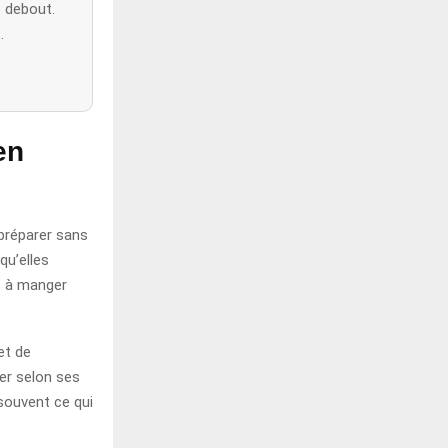
o debout.
.
en
 préparer sans
qu’elles
es à manger
et de
rer selon ses
 souvent ce qui