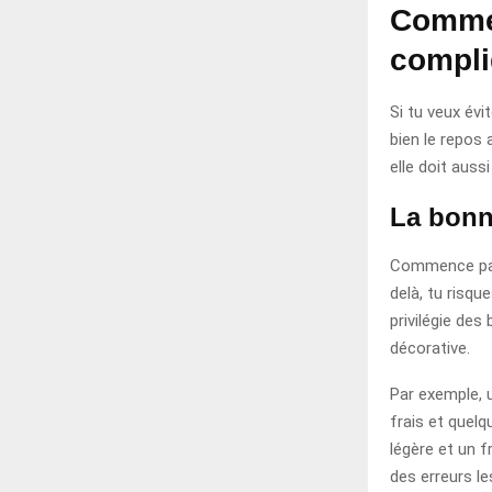
Commen
compli
Si tu veux évi
bien le repos 
elle doit auss
La bonn
Commence par 
delà, tu risqu
privilégie des
décorative.
Par exemple, 
frais et quel
légère et un f
des erreurs le