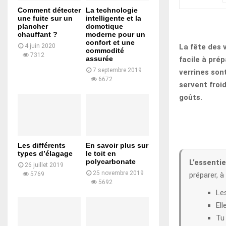
Comment détecter
La technologie
une fuite sur un
intelligente et la
plancher
domotique
chauffant ?
moderne pour un
confort et une
La fête des v
4 juin 2020
commodité
7312
assurée
facile à prép
7 septembre 2019
verrines son
6672
servent froi
goûts.
Les différents
En savoir plus sur
types d’élagage
le toit en
polycarbonate
L’essentiel
26 juillet 2019
25 novembre 2019
préparer, à
5769
5692
Les
Ell
Tu