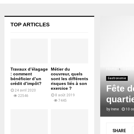
TOP ARTICLES
Home
Gastr
Travaux d’élagage
Métier du
: comment
couvreur, quels
bénéficier d’un
sont les différents
Gastronomie
crédit d’impôt?
risques liés à son
Fête d
exercice ?
24 avril 2020
8 août 2019
22546
quartie
7445
by
Irene
10 o
SHARE