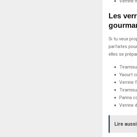
Verrine
Les verr
gourma
Si tu veux pr
parfaites pou
elles se prépa
Tiramisu
Yaourt cr
Verrine 
Tiramisu
Panna co
Verrine 
Lire aussi