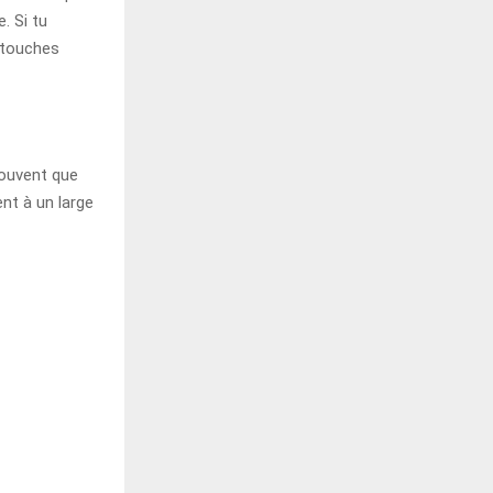
. Si tu
 touches
souvent que
nt à un large