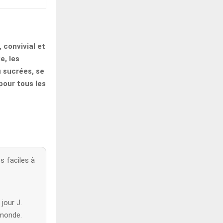
 convivial et
e, les
u sucrées, se
pour tous les
s faciles à
jour J.
 monde.