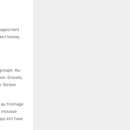
 supportent
ment bonne,
groupe. Au-
ion. Ensuite,
 finition
e au fromage
ne mousse
qui est l’une