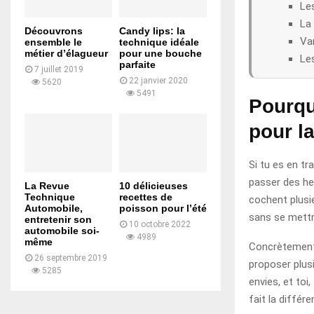
Le
La 
Découvrons
Candy lips: la
Var
ensemble le
technique idéale
métier d’élagueur
pour une bouche
Les
parfaite
7 juillet 2019
22 janvier 2020
5620
5491
Pourqu
pour la
Si tu es en tr
passer des heu
La Revue
10 délicieuses
Technique
recettes de
cochent plusie
Automobile,
poisson pour l’été
sans se mettr
entretenir son
10 octobre 2022
automobile soi-
4989
même
Concrètement,
26 septembre 2019
proposer plusi
5285
envies, et toi
fait la différ