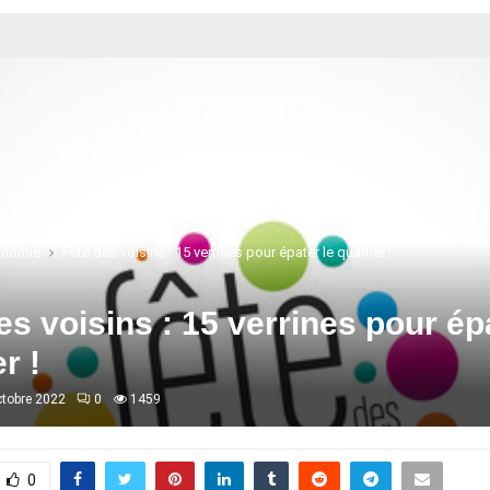
onomie
Fête des voisins : 15 verrines pour épater le quartier !
es voisins : 15 verrines pour ép
r !
ctobre 2022
0
1459
0